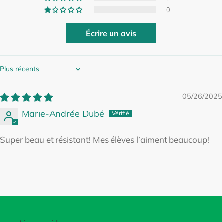
0
Écrire un avis
Sort by
05/26/2025
Marie-Andrée Dubé
Super beau et résistant! Mes élèves l’aiment beaucoup!