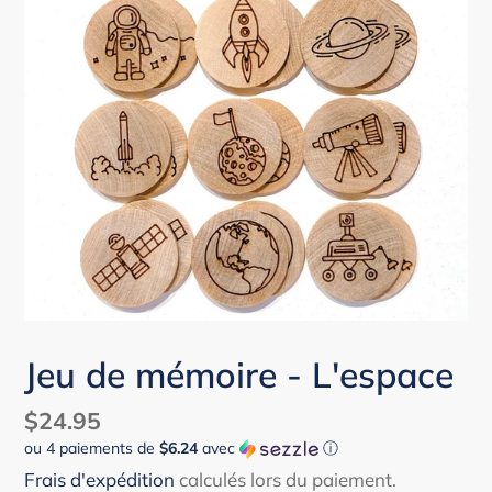
Jeu de mémoire - L'espace
Prix
$24.95
ou 4 paiements de
$6.24
avec
ⓘ
normal
Frais d'expédition
calculés lors du paiement.