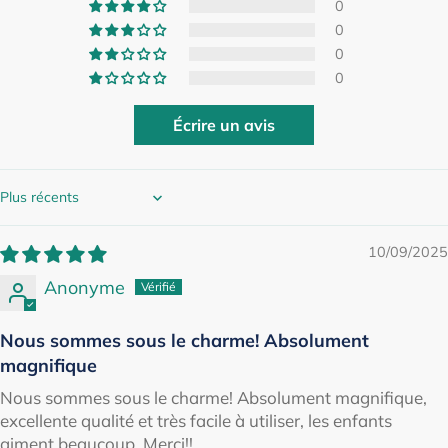
0
0
0
0
Écrire un avis
Sort by
10/09/2025
Anonyme
Nous sommes sous le charme! Absolument
magnifique
Nous sommes sous le charme! Absolument magnifique,
excellente qualité et très facile à utiliser, les enfants
aiment beaucoup. Merci!!